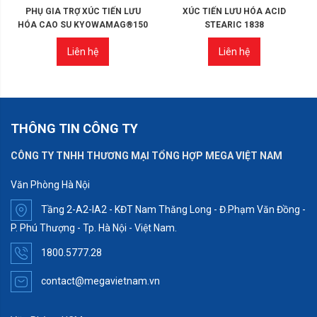
PHỤ GIA TRỢ XÚC TIẾN LƯU
XÚC TIẾN LƯU HÓA ACID
HÓA CAO SU KYOWAMAG®150
STEARIC 1838
Liên hệ
Liên hệ
THÔNG TIN CÔNG TY
CÔNG TY TNHH THƯƠNG MẠI TỔNG HỢP MEGA VIỆT NAM
Văn Phòng Hà Nội
Tầng 2-A2-IA2 - KĐT Nam Thăng Long - Đ.Phạm Văn Đồng -
P. Phú Thượng - Tp. Hà Nội - Việt Nam.
1800.5777.28
contact@megavietnam.vn