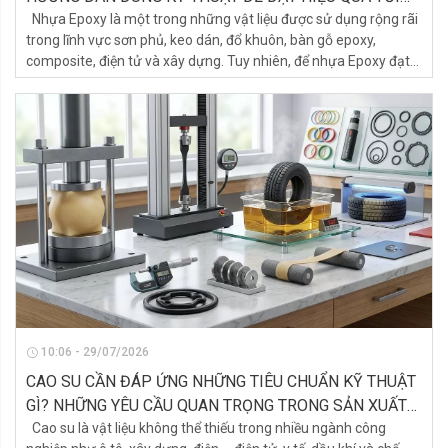
ƯU
Nhựa Epoxy là một trong những vật liệu được sử dụng rộng rãi
trong lĩnh vực sơn phủ, keo dán, đổ khuôn, bàn gỗ epoxy,
composite, điện tử và xây dựng. Tuy nhiên, để nhựa Epoxy đạt
được độ cứng, độ bền và khả năng bám dính như mong muốn,
việc pha đúng tỷ lệ giữa nhựa Epoxy (Resin - Part A) và chất
đóng rắn (Hardener - Part B) là yếu tố quyết định.
10:06 - 29/07/2026
CAO SU CẦN ĐÁP ỨNG NHỮNG TIÊU CHUẨN KỸ THUẬT
GÌ? NHỮNG YÊU CẦU QUAN TRỌNG TRONG SẢN XUẤT
VÀ ỨNG DỤNG
Cao su là vật liệu không thể thiếu trong nhiều ngành công