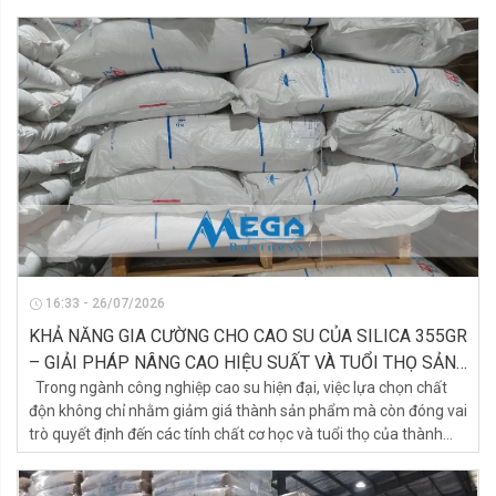
nghìn sản phẩm kỹ thuật khác. Hiện nay, cao su được chia
thành hai nhóm chính là cao su tự nhiên và cao su tổng hợp.
Mặc dù đều có tính đàn hồi, nhưng hai loại vật liệu này có nguồn
gốc, cấu trúc hóa học, đặc tính kỹ thuật và phạm vi ứng dụng
rất khác nhau. Việc hiểu rõ sự khác biệt giữa cao su tự nhiên và
cao su tổng hợp sẽ giúp doanh nghiệp cũng như người tiêu
dùng lựa chọn đúng loại vật liệu phù hợp với yêu cầu sử dụng.
16:33 - 26/07/2026
KHẢ NĂNG GIA CƯỜNG CHO CAO SU CỦA SILICA 355GR
– GIẢI PHÁP NÂNG CAO HIỆU SUẤT VÀ TUỔI THỌ SẢN
PHẨM CAO SU
Trong ngành công nghiệp cao su hiện đại, việc lựa chọn chất
độn không chỉ nhằm giảm giá thành sản phẩm mà còn đóng vai
trò quyết định đến các tính chất cơ học và tuổi thọ của thành
phẩm. Trong số các loại chất độn gia cường đang được sử dụng
phổ biến hiện nay, Silica kết tủa 355GR (Precipitated Silica ZJ-