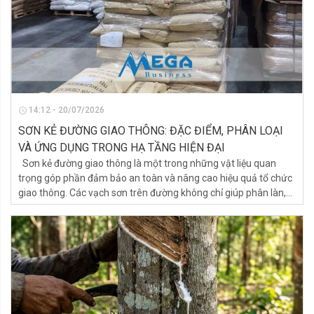
ngoài trời.
14:12 - 20/07/2026
SƠN KẺ ĐƯỜNG GIAO THÔNG: ĐẶC ĐIỂM, PHÂN LOẠI
VÀ ỨNG DỤNG TRONG HẠ TẦNG HIỆN ĐẠI
Sơn kẻ đường giao thông là một trong những vật liệu quan
trọng góp phần đảm bảo an toàn và nâng cao hiệu quả tổ chức
giao thông. Các vạch sơn trên đường không chỉ giúp phân làn,
hướng dẫn phương tiện mà còn hỗ trợ người lái xe quan sát tốt
hơn vào ban đêm hoặc trong điều kiện thời tiết bất lợi. Để đáp
ứng yêu cầu về độ bền, khả năng phản quang và chịu mài mòn,
sơn kẻ đường hiện nay được phát triển với nhiều công nghệ khác
nhau như sơn nhiệt dẻo (Hot Melt), sơn gốc dung môi và sơn
gốc nước. Việc hiểu rõ đặc điểm của từng loại sơn sẽ giúp các
đơn vị thi công và chủ đầu tư lựa chọn giải pháp phù hợp cho
từng công trình giao thông.