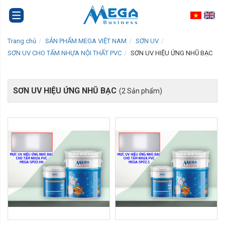
Trang chủ
SẢN PHẨM MEGA VIỆT NAM
SƠN UV
SƠN UV CHO TẤM NHỰA NỘI THẤT PVC
SƠN UV HIỆU ỨNG NHŨ BẠC
SƠN UV HIỆU ỨNG NHŨ BẠC
(2 Sản phẩm)