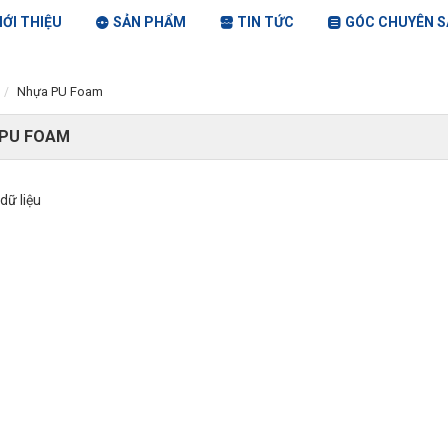
IỚI THIỆU
SẢN PHẨM
TIN TỨC
GÓC CHUYÊN S
Nhựa PU Foam
PU FOAM
dữ liệu