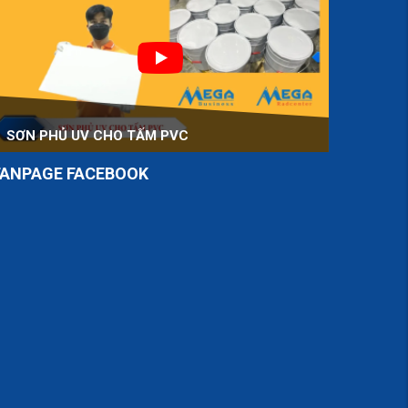
SƠN PHỦ UV CHO TẤM PVC
FANPAGE FACEBOOK