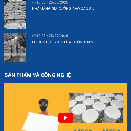
16:33 - 26/07/2026
KHẢ NĂNG GIA CƯỜNG CHO CAO SU ...
10:25 - 23/07/2026
NHỮNG LƯU Ý KHI LỰA CHỌN THAN ...
SẢN PHẨM VÀ CÔNG NGHỆ