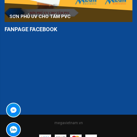
SƠN PHỦ UV CHO TẤM PVC
FANPAGE FACEBOOK
er
megavietnam.vn