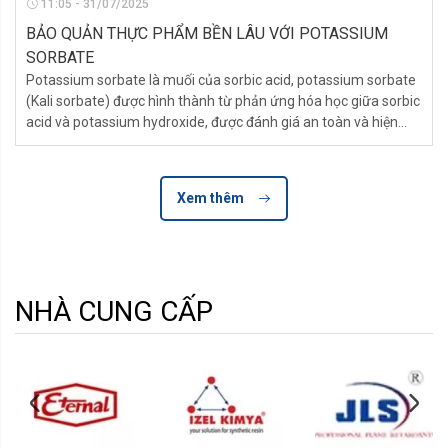
11:05 - 31/07/2025
BẢO QUẢN THỰC PHẨM BỀN LÂU VỚI POTASSIUM
SORBATE
Potassium sorbate là muối của sorbic acid, potassium sorbate
(Kali sorbate) được hình thành từ phản ứng hóa học giữa sorbic
acid và potassium hydroxide, được đánh giá an toàn và hiện
được dùng phổ biến nhất trong vai trò là chất bảo quản trong
thực phẩm, giúp làm giảm nguy cơ gây bệnh truyền qua thực
phẩm mà không ảnh hưởng
Xem thêm
NHÀ CUNG CẤP