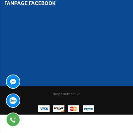
FANPAGE FACEBOOK
er
megavietnam.vn