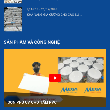
16:33 - 26/07/2026
KHẢ NĂNG GIA CƯỜNG CHO CAO SU ...
SẢN PHẨM VÀ CÔNG NGHỆ
SƠN PHỦ UV CHO TẤM PVC