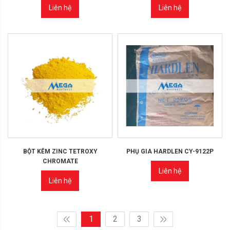
Liên hệ
Liên hệ
BỘT KẼM ZINC TETROXY
PHỤ GIA HARDLEN CY-9122P
CHROMATE
Liên hệ
Liên hệ
1
2
3