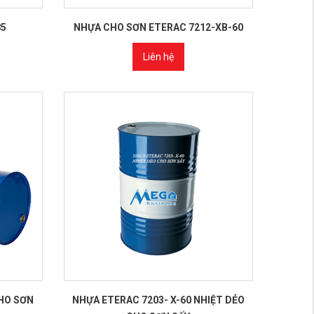
85
NHỰA CHO SƠN ETERAC 7212-XB-60
Liên hệ
HO SƠN
NHỰA ETERAC 7203- X-60 NHIỆT DẺO