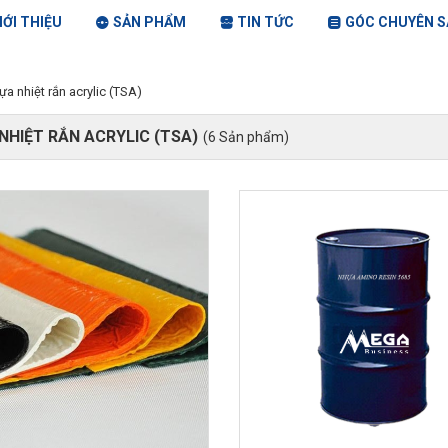
IỚI THIỆU
SẢN PHẨM
TIN TỨC
GÓC CHUYÊN S
ựa nhiệt rắn acrylic (TSA)
NHIỆT RẮN ACRYLIC (TSA)
(6 Sản phẩm)