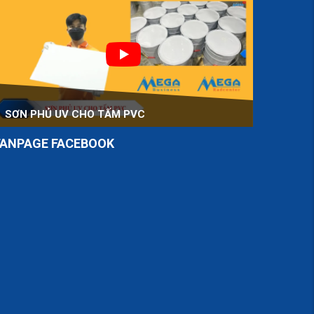
SƠN PHỦ UV CHO TẤM PVC
FANPAGE FACEBOOK