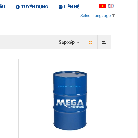
ÂU
TUYỂN DỤNG
LIÊN HỆ
Select Language
▼
Sắp xếp